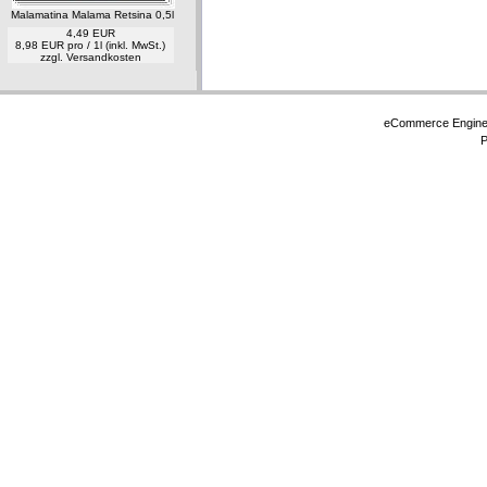
Malamatina Malama Retsina 0,5l
4,49 EUR
8,98 EUR pro / 1l (inkl. MwSt.)
zzgl.
Versandkosten
eCommerce Engin
P