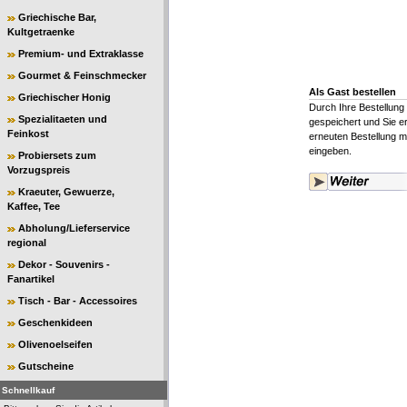
Griechische Bar,
Kultgetraenke
Premium- und Extraklasse
Gourmet & Feinschmecker
Als Gast bestellen
Griechischer Honig
Durch Ihre Bestellung
Spezialitaeten und
gespeichert und Sie er
Feinkost
erneuten Bestellung m
eingeben.
Probiersets zum
Vorzugspreis
Kraeuter, Gewuerze,
Kaffee, Tee
Abholung/Lieferservice
regional
Dekor - Souvenirs -
Fanartikel
Tisch - Bar - Accessoires
Geschenkideen
Olivenoelseifen
Gutscheine
Schnellkauf