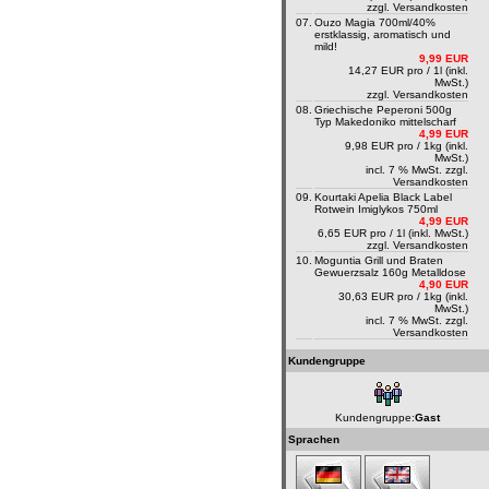
zzgl.
Versandkosten
07.
Ouzo Magia 700ml/40%
erstklassig, aromatisch und
mild!
9,99 EUR
14,27 EUR pro / 1l (inkl.
MwSt.)
zzgl.
Versandkosten
08.
Griechische Peperoni 500g
Typ Makedoniko mittelscharf
4,99 EUR
9,98 EUR pro / 1kg (inkl.
MwSt.)
incl. 7 % MwSt. zzgl.
Versandkosten
09.
Kourtaki Apelia Black Label
Rotwein Imiglykos 750ml
4,99 EUR
6,65 EUR pro / 1l (inkl. MwSt.)
zzgl.
Versandkosten
10.
Moguntia Grill und Braten
Gewuerzsalz 160g Metalldose
4,90 EUR
30,63 EUR pro / 1kg (inkl.
MwSt.)
incl. 7 % MwSt. zzgl.
Versandkosten
Kundengruppe
Kundengruppe:
Gast
Sprachen