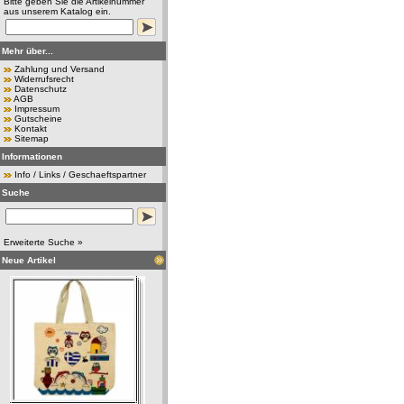
Bitte geben Sie die Artikelnummer
aus unserem Katalog ein.
Mehr über...
Zahlung und Versand
Widerrufsrecht
Datenschutz
AGB
Impressum
Gutscheine
Kontakt
Sitemap
Informationen
Info / Links / Geschaeftspartner
Suche
Erweiterte Suche »
Neue Artikel