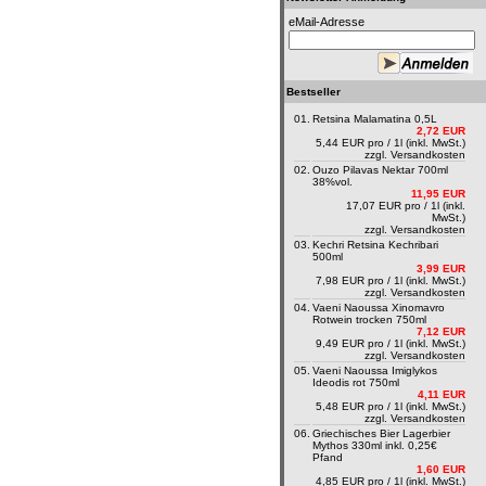
eMail-Adresse
Bestseller
01.
Retsina Malamatina 0,5L
2,72 EUR
5,44 EUR pro / 1l (inkl. MwSt.)
zzgl.
Versandkosten
02.
Ouzo Pilavas Nektar 700ml
38%vol.
11,95 EUR
17,07 EUR pro / 1l (inkl.
MwSt.)
zzgl.
Versandkosten
03.
Kechri Retsina Kechribari
500ml
3,99 EUR
7,98 EUR pro / 1l (inkl. MwSt.)
zzgl.
Versandkosten
04.
Vaeni Naoussa Xinomavro
Rotwein trocken 750ml
7,12 EUR
9,49 EUR pro / 1l (inkl. MwSt.)
zzgl.
Versandkosten
05.
Vaeni Naoussa Imiglykos
Ideodis rot 750ml
4,11 EUR
5,48 EUR pro / 1l (inkl. MwSt.)
zzgl.
Versandkosten
06.
Griechisches Bier Lagerbier
Mythos 330ml inkl. 0,25€
Pfand
1,60 EUR
4,85 EUR pro / 1l (inkl. MwSt.)