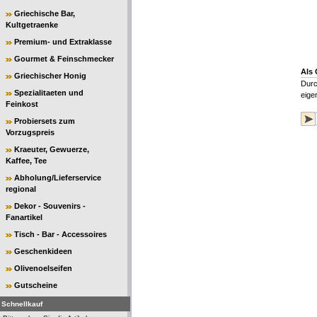
Griechische Bar,
Kultgetraenke
Premium- und Extraklasse
Gourmet & Feinschmecker
Als 
Griechischer Honig
Durc
Spezialitaeten und
eige
Feinkost
Probiersets zum
Vorzugspreis
Kraeuter, Gewuerze,
Kaffee, Tee
Abholung/Lieferservice
regional
Dekor - Souvenirs -
Fanartikel
Tisch - Bar - Accessoires
Geschenkideen
Olivenoelseifen
Gutscheine
Schnellkauf