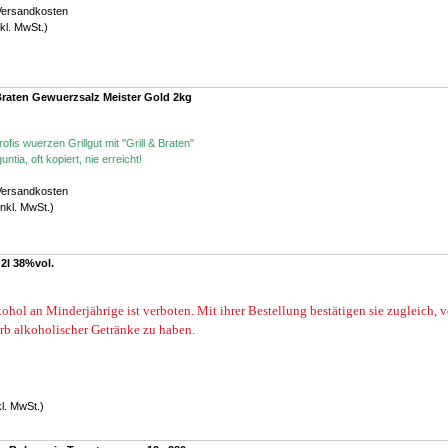
Versandkosten
kl. MwSt.)
Braten Gewuerzsalz Meister Gold 2kg
is wuerzen Grillgut mit "Grill & Braten"
ia, oft kopiert, nie erreicht!
Versandkosten
nkl. MwSt.)
2l 38%vol.
ohol an Minderjährige ist verboten. Mit ihrer Bestellung bestätigen sie zugleich, 
rb alkoholischer Getränke zu haben.
kl. MwSt.)