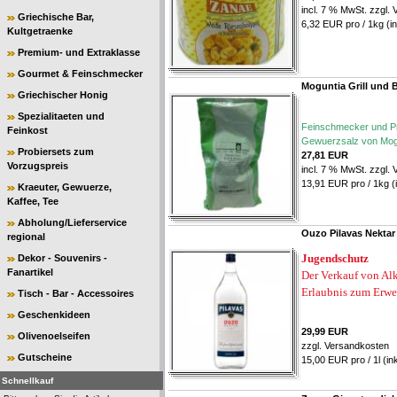
incl. 7 % MwSt. zzgl.
Griechische Bar,
6,32 EUR pro / 1kg (in
Kultgetraenke
Premium- und Extraklasse
Gourmet & Feinschmecker
Moguntia Grill und 
Griechischer Honig
Spezialitaeten und
Feinschmecker und Prof
Feinkost
Gewuerzsalz von Mogunt
Probiersets zum
27,81 EUR
Vorzugspreis
incl. 7 % MwSt. zzgl.
13,91 EUR pro / 1kg (i
Kraeuter, Gewuerze,
Kaffee, Tee
Abholung/Lieferservice
Ouzo Pilavas Nektar 
regional
Jugendschutz
Dekor - Souvenirs -
Fanartikel
Der Verkauf von Alk
Erlaubnis zum Erwe
Tisch - Bar - Accessoires
Geschenkideen
29,99 EUR
Olivenoelseifen
zzgl.
Versandkosten
Gutscheine
15,00 EUR pro / 1l (in
Schnellkauf