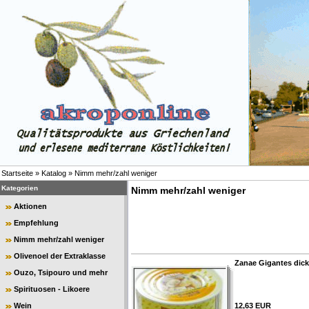
Startseite
»
Katalog
»
Nimm mehr/zahl weniger
Kategorien
Nimm mehr/zahl weniger
Aktionen
Empfehlung
Nimm mehr/zahl weniger
Olivenoel der Extraklasse
Zanae Gigantes dic
Ouzo, Tsipouro und mehr
Spirituosen - Likoere
Wein
12,63 EUR