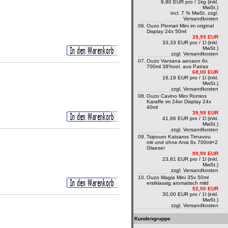
9,80 EUR pro / 1kg (inkl.
MwSt.)
incl. 7 % MwSt. zzgl.
Versandkosten
06.
Ouzo Plomari Mini im original
Display 24x 50ml
39,99 EUR
33,33 EUR pro / 1l (inkl.
MwSt.)
zzgl.
Versandkosten
07.
Ouzo Vantana aenaon 6x
700ml 38%vol. aus Patras
68,00 EUR
16,19 EUR pro / 1l (inkl.
MwSt.)
zzgl.
Versandkosten
08.
Ouzo Cavino Mini Romios
Karaffe im 24er Display 24x
40ml
39,99 EUR
41,66 EUR pro / 1l (inkl.
MwSt.)
zzgl.
Versandkosten
09.
Tsipouro Katsaros Tirnavou
mit und ohne Anis 6x 700ml+2
Glaeser
99,99 EUR
23,81 EUR pro / 1l (inkl.
MwSt.)
zzgl.
Versandkosten
10.
Ouzo Magia Mini 35x 50ml
erstklassig aromatisch mild
52,50 EUR
30,00 EUR pro / 1l (inkl.
MwSt.)
zzgl.
Versandkosten
Kundengruppe