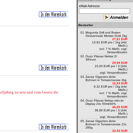
eMail-Adresse
Bestseller
01.
Moguntia Grill und Braten
Gewuerzsalz Meister Gold 2kg
27,81 EUR
13,91 EUR pro / 1kg (inkl.
MwSt.)
incl. 7 % MwSt. zzgl.
Versandkosten
02.
Ouzo Pilavas Nektar 2l
38%vol.
29,99 EUR
15,00 EUR pro / 1l (inkl.
MwSt.)
zzgl.
Versandkosten
03.
Zanae Gigantes dicke
Bohnen in Tomatensosse 2kg
12,63 EUR
6,32 EUR pro / 1kg (inkl.
MwSt.)
volljährig zu sein und vom Gesetz die
incl. 7 % MwSt. zzgl.
Versandkosten
04.
Ouzo Pilavas Nektar mini im
Display 24x 50ml/40%
46,65 EUR
38,88 EUR pro / 1l (inkl.
MwSt.)
zzgl.
Versandkosten
05.
Zanae Gigantes dicke
Bohnen in Tomatensosse 12x
280g
32,93 EUR