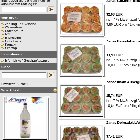
Bitte geben Sie die Artikelnummer
Zanae Gigantes dic
aus unserem Katalog ein.
32,93 EUR
Mehr über...
incl. 7 % MwSt. zzgl.
Zahlung und Versand
9,80 EUR pro / 1kg (in
Widerrufsrecht
Datenschutz
AGB
Impressum
Gutscheine
Zanae Fassolakia g
Kontakt
Sitemap
Informationen
33,90 EUR
incl. 7 % MwSt. zzgl.
Info / Links / Geschaeftspartner
10,09 EUR pro / 1kg (i
Suche
Zanae Imam Aubergi
Erweiterte Suche »
Neue Artikel
35,74 EUR
incl. 7 % MwSt. zzgl.
10,64 EUR pro / 1kg (i
Zanae Dolmadakia We
37,41 EUR