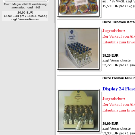
incl. 7 % MwSt. zzgl.
Ouzo Magia 2l/40% erstklassig,
15,59 EUR pro / 1kg (i
aromatisch und mild!
26,99 EUR
13,50 EUR pro / 1l (inkl. MwSt.)
zzgl.
Versandkosten
Ouzo Tirnavou Katsar
Jugendschutz
Der Verkauf von Alk
Erlaubnis zum Erwe
39,26 EUR
zzgl.
Versandkosten
32,72 EUR pro / 1l (in
Ouzo Plomari Mini im
Display 24 Flas
Jugendschutz
Der Verkauf von Alk
Erlaubnis zum Erwe
39,99 EUR
zzgl.
Versandkosten
33,33 EUR pro / 1l (in