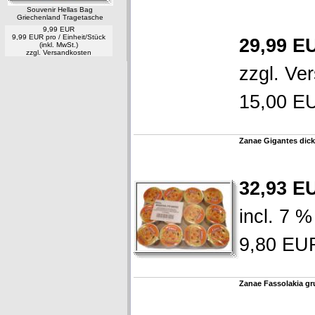
Souvenir Hellas Bag
Griechenland Tragetasche
9,99 EUR
9,99 EUR pro / Einheit/Stück
29,99 E
(inkl. MwSt.)
zzgl.
Versandkosten
zzgl.
Ver
15,00 EU
Zanae Gigantes dic
32,93 E
incl. 7 
9,80 EUR
Zanae Fassolakia g