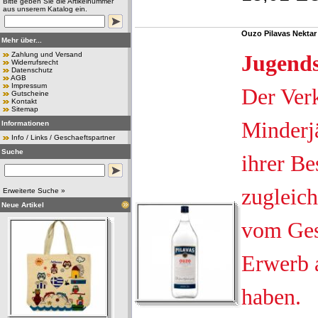
Bitte geben Sie die Artikelnummer
aus unserem Katalog ein.
Ouzo Pilavas Nektar 
Mehr über...
Zahlung und Versand
Jugend
Widerrufsrecht
Datenschutz
AGB
Impressum
Der Ver
Gutscheine
Kontakt
Sitemap
Minderjä
Informationen
Info / Links / Geschaeftspartner
Suche
ihrer Be
zugleich
Erweiterte Suche »
Neue Artikel
vom Ges
Erwerb 
haben.