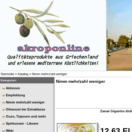
Startseite
»
Katalog
»
Nimm mehr/zahl weniger
Kategorien
Nimm mehr/zahl weniger
Aktionen
Empfehlung
Nimm mehr/zahl weniger
Olivenoel der Extraklasse
Zanae Gigantes dic
Ouzo, Tsipouro und mehr
Spirituosen - Likoere
12,63 E
Wein