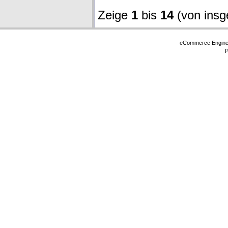
Zeige
1
bis
14
(von ins
eCommerce Engin
P