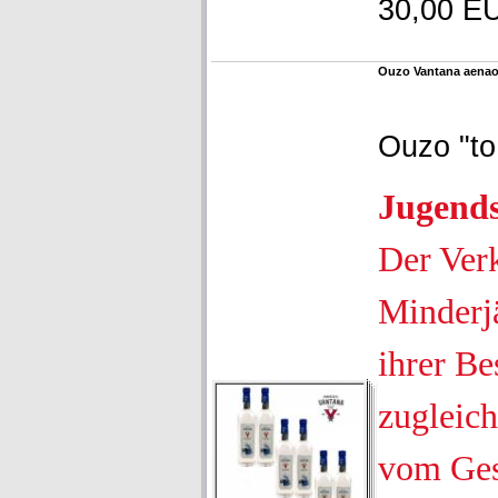
30,00 EU
Ouzo Vantana aenaon
Ouzo "to
Jugend
Der Ver
Minderjä
ihrer Be
zugleich
vom Ges