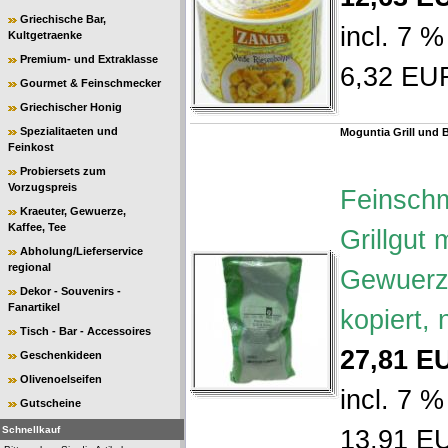
Griechische Bar,
incl. 7 
Kultgetraenke
Premium- und Extraklasse
6,32 EUR
Gourmet & Feinschmecker
Griechischer Honig
Spezialitaeten und
Moguntia Grill und 
Feinkost
Probiersets zum
Vorzugspreis
Feinschm
Kraeuter, Gewuerze,
Kaffee, Tee
Grillgut 
Abholung/Lieferservice
regional
Gewuerzs
Dekor - Souvenirs -
Fanartikel
kopiert, 
Tisch - Bar - Accessoires
27,81 E
Geschenkideen
Olivenoelseifen
incl. 7 
Gutscheine
Schnellkauf
13,91 EU