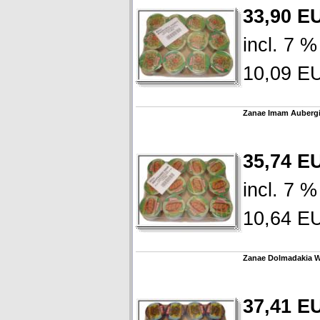
33,90 E
incl. 7 
10,09 EU
Zanae Imam Aubergi
35,74 E
incl. 7 
10,64 EU
Zanae Dolmadakia We
37,41 E