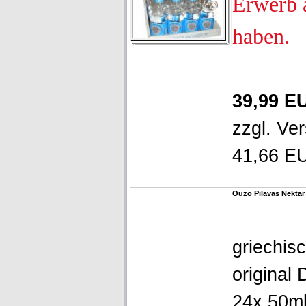
Erwerb 
haben.
39,99 E
zzgl.
Ver
41,66 EU
Ouzo Pilavas Nektar
griechis
original
24x 50ml