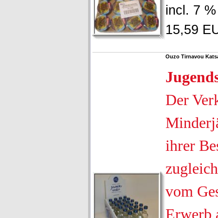
incl. 7 
15,59 EU
Ouzo Tirnavou Katsar
Jugend
Der Ver
Minderjä
ihrer Be
zugleich
vom Ges
Erwerb 