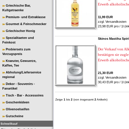
Erwerb alkoholisch
Griechische Bar,
Kultgetraenke
Premium- und Extraklasse
11,99 EUR
zzgl.
Versandkosten
Gourmet & Feinschmecker
23,98 EUR pro / 1l (in
Griechischer Honig
Spezialitaeten und
Skinos Mastiha Spiri
Feinkost
Der Verkauf von Alk
Probiersets zum
Vorzugspreis
bestätigen sie zugl
Erwerb alkoholisch
Kraeuter, Gewuerze,
Kaffee, Tee
Abholung/Lieferservice
21,30 EUR
regional
zzgl.
Versandkosten
30,43 EUR pro / 1l (in
Dekor - Souvenirs -
Fanartikel
Tisch - Bar - Accessoires
Zeige
1
bis
2
(von insgesamt
2
Artikeln)
Geschenkideen
Olivenoelseifen
Gutscheine
Schnellkauf