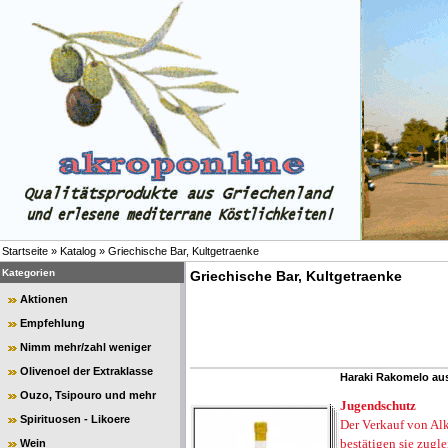
Startseite
»
Katalog
»
Griechische Bar, Kultgetraenke
Kategorien
Griechische Bar, Kultgetraenke
Aktionen
Empfehlung
Nimm mehr/zahl weniger
Olivenoel der Extraklasse
Haraki Rakomelo aus
Ouzo, Tsipouro und mehr
Jugendschutz
Spirituosen - Likoere
Der Verkauf von Alk
bestätigen sie zugl
Wein