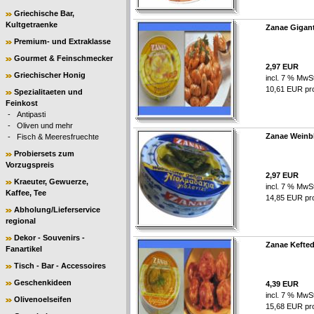
Griechische Bar,
Kultgetraenke
Zanae Gigan
Premium- und Extraklasse
Gourmet & Feinschmecker
2,97 EUR
Griechischer Honig
incl. 7 % MwSt
10,61 EUR pro 
Spezialitaeten und
Feinkost
-
Antipasti
-
Oliven und mehr
Zanae Weinbl
-
Fisch & Meeresfruechte
Probiersets zum
Vorzugspreis
2,97 EUR
Kraeuter, Gewuerze,
incl. 7 % MwSt
Kaffee, Tee
14,85 EUR pro 
Abholung/Lieferservice
regional
Dekor - Souvenirs -
Zanae Kefted
Fanartikel
Tisch - Bar - Accessoires
Geschenkideen
4,39 EUR
incl. 7 % MwSt
Olivenoelseifen
15,68 EUR pro 