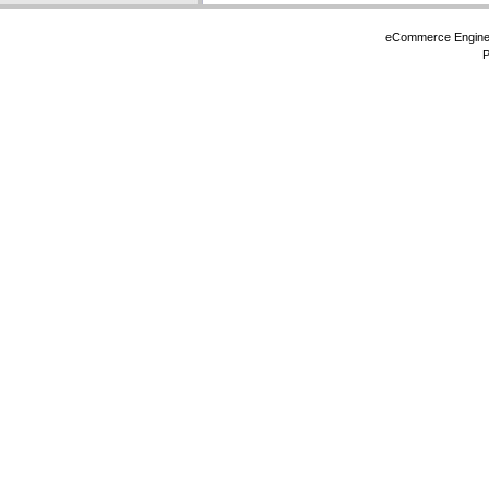
eCommerce Engin
P