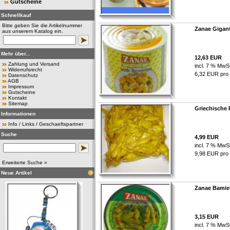
Gutscheine
Schnellkauf
Bitte geben Sie die Artikelnummer
Zanae Gigan
aus unserem Katalog ein.
Mehr über...
12,63 EUR
Zahlung und Versand
incl. 7 % MwSt
Widerrufsrecht
6,32 EUR pro /
Datenschutz
AGB
Impressum
Gutscheine
Kontakt
Sitemap
Griechische 
Informationen
Info / Links / Geschaeftspartner
Suche
4,99 EUR
incl. 7 % MwSt
9,98 EUR pro /
Erweiterte Suche »
Neue Artikel
Zanae Bamie
3,15 EUR
incl. 7 % MwSt