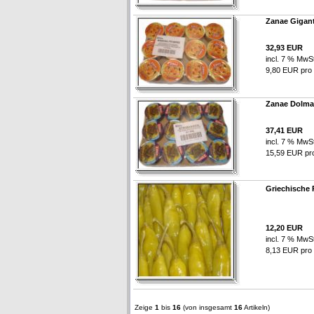
Zanae Gigan
32,93 EUR
incl. 7 % MwSt
9,80 EUR pro /
Zanae Dolmad
37,41 EUR
incl. 7 % MwSt
15,59 EUR pro 
Griechische 
12,20 EUR
incl. 7 % MwSt
8,13 EUR pro /
Zeige
1
bis
16
(von insgesamt
16
Artikeln)