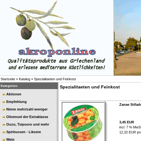
Startseite
»
Katalog
»
Spezialitaeten und Feinkost
Kategorien
Spezialitaeten und Feinkost
Aktionen
Empfehlung
Zanae Stifad
Nimm mehr/zahl weniger
Olivenoel der Extraklasse
3,45 EUR
Ouzo, Tsipouro und mehr
incl. 7 % MwSt
Spirituosen - Likoere
12,32 EUR pro 
Wein