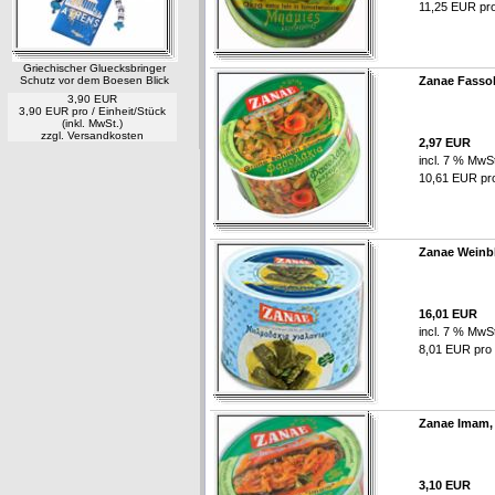
11,25 EUR pro 
Griechischer Gluecksbringer
Schutz vor dem Boesen Blick
Zanae Fasso
3,90 EUR
3,90 EUR pro / Einheit/Stück
(inkl. MwSt.)
zzgl.
Versandkosten
2,97 EUR
incl. 7 % MwSt
10,61 EUR pro 
Zanae Weinbl
16,01 EUR
incl. 7 % MwSt
8,01 EUR pro /
Zanae Imam,
3,10 EUR