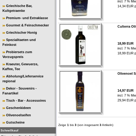
incl. 7 % Mw
Griechische Bar,
14,34 EUR pr
Kultgetraenke
Premium- und Extraklasse
Gourmet & Feinschmecker
Culterra Oli
Griechischer Honig
Spezialitaeten und
18,99 EUR
Feinkost
incl. 7 % Mw
Probiersets zum
18,99 EUR pr
Vorzugspreis
Kraeuter, Gewuerze,
Kaffee, Tee
Olivenoel S
Abholung/Lieferservice
regional
Dekor - Souvenirs -
14,97 EUR
Fanartikel
incl. 7 % Mw
29,94 EUR pr
Tisch - Bar - Accessoires
Geschenkideen
Olivenoelseifen
Gutscheine
Zeige
1
bis
3
(von insgesamt
3
Artikeln)
Schnellkauf