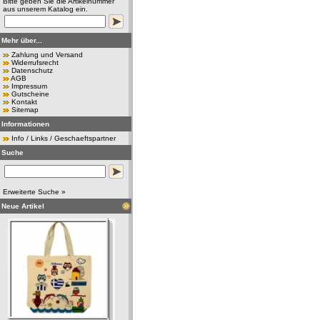
Bitte geben Sie die Artikelnummer
aus unserem Katalog ein.
Mehr über...
Zahlung und Versand
Widerrufsrecht
Datenschutz
AGB
Impressum
Gutscheine
Kontakt
Sitemap
Informationen
Info / Links / Geschaeftspartner
Suche
Erweiterte Suche »
Neue Artikel