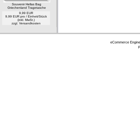
Souvenir Hellas Bag
Griechenland Tragetasche
9,99 EUR
9,99 EUR pro / Einheit/Stück
(inkl. MwSt.)
zzgl.
Versandkosten
eCommerce Engin
P