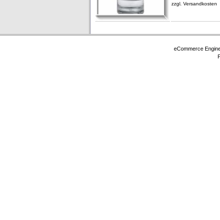
zzgl.
Versandkosten
eCommerce Engin
P