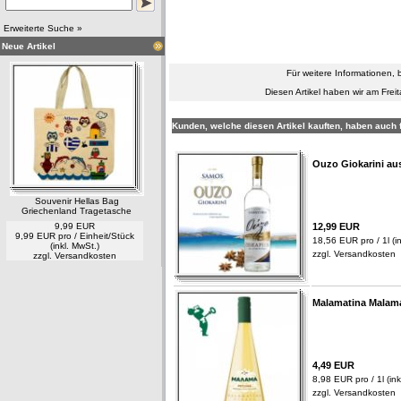
Erweiterte Suche »
Neue Artikel
Für weitere Informationen, 
Diesen Artikel haben wir am Fre
Kunden, welche diesen Artikel kauften, haben auch f
Ouzo Giokarini au
Souvenir Hellas Bag
Griechenland Tragetasche
9,99 EUR
12,99 EUR
9,99 EUR pro / Einheit/Stück
18,56 EUR pro / 1l (in
(inkl. MwSt.)
zzgl.
Versandkosten
zzgl.
Versandkosten
Malamatina Malama
4,49 EUR
8,98 EUR pro / 1l (ink
zzgl.
Versandkosten