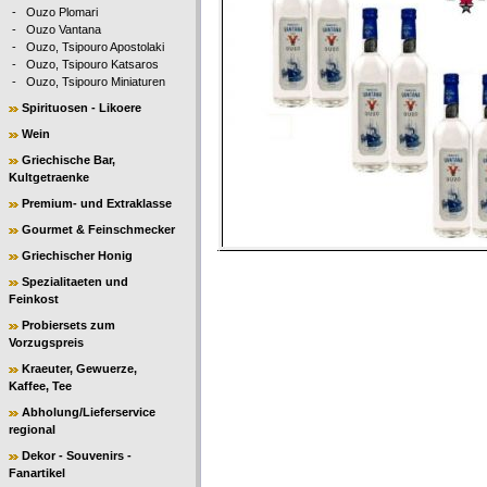
-
Ouzo Plomari
-
Ouzo Vantana
-
Ouzo, Tsipouro Apostolaki
-
Ouzo, Tsipouro Katsaros
-
Ouzo, Tsipouro Miniaturen
Spirituosen - Likoere
Wein
Griechische Bar,
Kultgetraenke
Premium- und Extraklasse
Gourmet & Feinschmecker
Griechischer Honig
Spezialitaeten und
Feinkost
Probiersets zum
Vorzugspreis
Kraeuter, Gewuerze,
Kaffee, Tee
Abholung/Lieferservice
regional
Dekor - Souvenirs -
Fanartikel