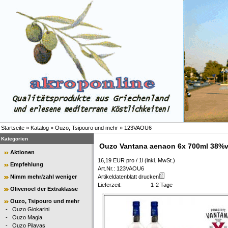
Startseite
»
Katalog
»
Ouzo, Tsipouro und mehr
»
123VAOU6
Kategorien
Ouzo Vantana aenaon 6x 700ml 38%vo
Aktionen
16,19 EUR pro / 1l (inkl. MwSt.)
Empfehlung
Art.Nr.: 123VAOU6
Nimm mehr/zahl weniger
Artikeldatenblatt drucken
Lieferzeit:
1-2 Tage
Olivenoel der Extraklasse
Ouzo, Tsipouro und mehr
-
Ouzo Giokarini
-
Ouzo Magia
-
Ouzo Pilavas