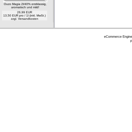
Ouzo Magia 2l/40% erstklassig,
aromatisch und mild!
26,99 EUR
13,50 EUR pro / 1l (inkl. MwSt.)
zzgl.
Versandkosten
eCommerce Engin
P