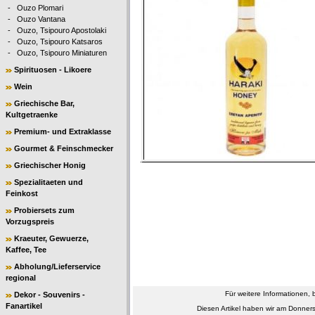
-
Ouzo Plomari
-
Ouzo Vantana
-
Ouzo, Tsipouro Apostolaki
-
Ouzo, Tsipouro Katsaros
-
Ouzo, Tsipouro Miniaturen
Spirituosen - Likoere
Wein
Griechische Bar,
Kultgetraenke
Premium- und Extraklasse
Gourmet & Feinschmecker
Griechischer Honig
Spezialitaeten und
Feinkost
Probiersets zum
Vorzugspreis
Kraeuter, Gewuerze,
Kaffee, Tee
Abholung/Lieferservice
regional
Für weitere Informationen, 
Dekor - Souvenirs -
Fanartikel
Diesen Artikel haben wir am Donne