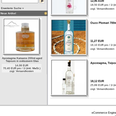
12,95 EUR
18,50 EUR pro / 1l (in
Erweiterte Suche »
zzgl.
Versandkosten
Neue Artikel
Ouzo Plomari 700
11,27 EUR
16,10 EUR pro / 1l (in
zzgl.
Versandkosten
Apostagma Katsaros 200ml aged
Tsipouro in exklusivem Glas
Apostagma, Tsipou
14,08 EUR
70,40 EUR pro / 1l (inkl. MwSt.)
zzgl.
Versandkosten
18,12 EUR
25,89 EUR pro / 1l (in
zzgl.
Versandkosten
eCommerce Engin