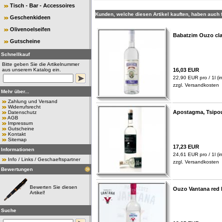
Tisch - Bar - Accessoires
Kunden, welche diesen Artikel kauften, haben auch f
Geschenkideen
Olivenoelseifen
Babatzim Ouzo cla
Gutscheine
Schnellkauf
Bitte geben Sie die Artikelnummer
aus unserem Katalog ein.
16,03 EUR
22,90 EUR pro / 1l (in
zzgl.
Versandkosten
Mehr über...
Zahlung und Versand
Widerrufsrecht
Apostagma, Tsipou
Datenschutz
AGB
Impressum
Gutscheine
Kontakt
Sitemap
17,23 EUR
Informationen
24,61 EUR pro / 1l (in
Info / Links / Geschaeftspartner
zzgl.
Versandkosten
Bewertungen
Bewerten Sie diesen
Ouzo Vantana red 
Artikel!
Suche