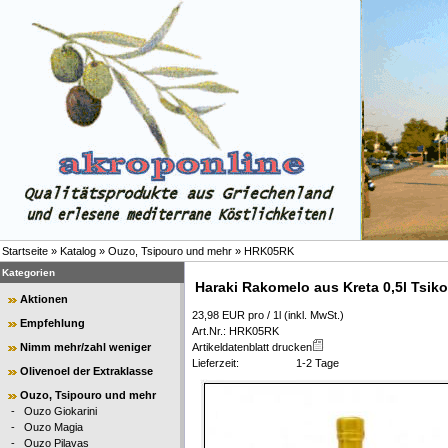
Startseite
»
Katalog
»
Ouzo, Tsipouro und mehr
»
HRK05RK
Kategorien
Haraki Rakomelo aus Kreta 0,5l Tsik
Aktionen
23,98 EUR pro / 1l (inkl. MwSt.)
Empfehlung
Art.Nr.: HRK05RK
Nimm mehr/zahl weniger
Artikeldatenblatt drucken
Lieferzeit:
1-2 Tage
Olivenoel der Extraklasse
Ouzo, Tsipouro und mehr
-
Ouzo Giokarini
-
Ouzo Magia
-
Ouzo Pilavas