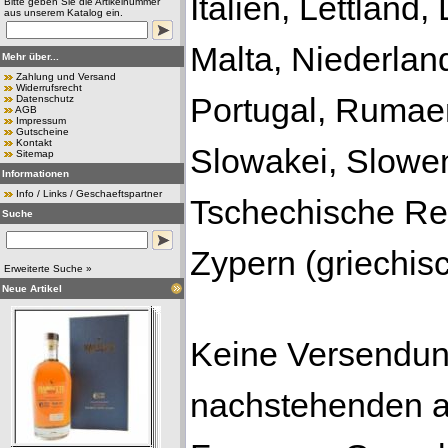
Italien, Lettland
Bitte geben Sie die Artikelnummer
aus unserem Katalog ein.
Malta, Niederlan
Mehr über...
Zahlung und Versand
Widerrufsrecht
Portugal, Rumae
Datenschutz
AGB
Impressum
Gutscheine
Kontakt
Slowakei, Slowe
Sitemap
Informationen
Info / Links / Geschaeftspartner
Tschechische Re
Suche
Zypern (griechisc
Erweiterte Suche »
Neue Artikel
Keine Versendung
nachstehenden a