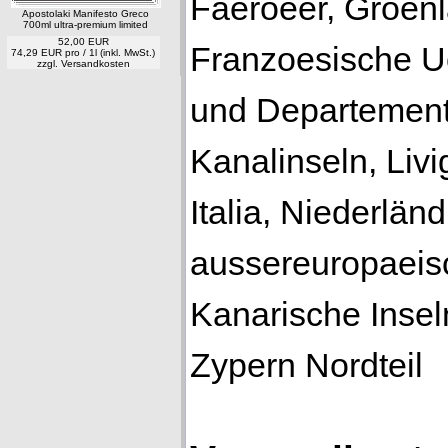
Faeroeer, Groenl
Apostolaki Manifesto Greco
700ml ultra-premium limited
52,00 EUR
Franzoesische U
74,29 EUR pro / 1l (inkl. MwSt.)
zzgl.
Versandkosten
und Departement
Kanalinseln, Liv
Italia, Niederlän
aussereuropaeis
Kanarische Inseln
Zypern Nordteil