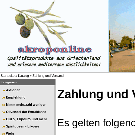
Startseite
»
Katalog
»
Zahlung und Versand
Kategorien
Zahlung und 
Aktionen
Empfehlung
Nimm mehr/zahl weniger
Olivenoel der Extraklasse
Es gelten folge
Ouzo, Tsipouro und mehr
Spirituosen - Likoere
Wein