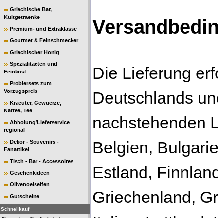
Griechische Bar,
Kultgetraenke
Versandbedi
Premium- und Extraklasse
Gourmet & Feinschmecker
Griechischer Honig
Spezialitaeten und
Die Lieferung erf
Feinkost
Probiersets zum
Vorzugspreis
Deutschlands
un
Kraeuter, Gewuerze,
Kaffee, Tee
nachstehenden 
Abholung/Lieferservice
regional
Belgien, Bulgari
Dekor - Souvenirs -
Fanartikel
Tisch - Bar - Accessoires
Estland, Finnland
Geschenkideen
Olivenoelseifen
Griechenland, Gro
Gutscheine
Schnellkauf