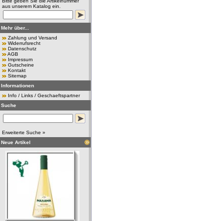
Bitte geben Sie die Artikelnummer
aus unserem Katalog ein.
Mehr über...
Zahlung und Versand
Widerrufsrecht
Datenschutz
AGB
Impressum
Gutscheine
Kontakt
Sitemap
Informationen
Info / Links / Geschaeftspartner
Suche
Erweiterte Suche »
Neue Artikel