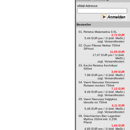
eMail-Adresse
Bestseller
01.
Retsina Malamatina 0,5L
2,72 EUR
5,44 EUR pro / 1l (inkl. MwSt.)
zzgl.
Versandkosten
02.
Ouzo Pilavas Nektar 700ml
38%vol.
11,95 EUR
17,07 EUR pro / 1l (inkl.
MwSt.)
zzgl.
Versandkosten
03.
Kechri Retsina Kechribari
500ml
3,99 EUR
7,98 EUR pro / 1l (inkl. MwSt.)
zzgl.
Versandkosten
04.
Vaeni Naoussa Xinomavro
Rotwein trocken 750ml
7,12 EUR
9,49 EUR pro / 1l (inkl. MwSt.)
zzgl.
Versandkosten
05.
Vaeni Naoussa Imiglykos
Ideodis rot 750ml
4,11 EUR
5,48 EUR pro / 1l (inkl. MwSt.)
zzgl.
Versandkosten
06.
Griechisches Bier Lagerbier
Mythos 330ml inkl. 0,25€
Pfand
1,60 EUR
4,85 EUR pro / 1l (inkl. MwSt.)