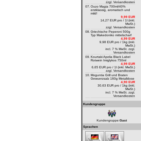
zzgl.
Versandkosten
07.
Ouzo Magia 700ml/40%
erstklassig, aromatisch und
mild!
9,99 EUR
14,27 EUR pro / 1l (inkl.
MwSt.)
zzgl.
Versandkosten
08.
Griechische Peperoni 500g
Typ Makedoniko mittelscharf
4,99 EUR
9,98 EUR pro / 1kg (inkl.
MwSt.)
incl. 7 % MwSt. zzgl.
Versandkosten
09.
Kourtaki Apelia Black Label
Rotwein Imiglykos 750ml
4,99 EUR
6,65 EUR pro / 1l (inkl. MwSt.)
zzgl.
Versandkosten
10.
Moguntia Grill und Braten
Gewuerzsalz 160g Metalldose
4,90 EUR
30,63 EUR pro / 1kg (inkl.
MwSt.)
incl. 7 % MwSt. zzgl.
Versandkosten
Kundengruppe
Kundengruppe:
Gast
Sprachen