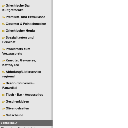
Griechische Bar,
Kultgetraenke
Premium- und Extraklasse
Gourmet & Feinschmecker
Griechischer Honig
Spezialitaeten und
Feinkost
Probiersets zum
Vorzugspreis
Kraeuter, Gewuerze,
Kaffee, Tee
Abholung/Lieferservice
regional
Dekor - Souvenirs -
Fanartikel
Tisch - Bar - Accessoires
Geschenkideen
Olivenoelseifen
Gutscheine
Schnellkauf