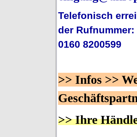
Telefonisch erre
der Rufnummer: 
0160 8200599
>> Infos >> We
Geschäftspart
>> Ihre Händl