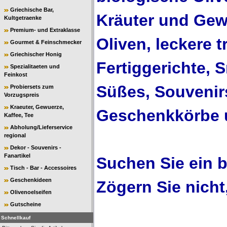
Griechische Bar,
Kräuter und Gew
Kultgetraenke
Premium- und Extraklasse
Oliven, leckere t
Gourmet & Feinschmecker
Griechischer Honig
Fertiggerichte, 
Spezialitaeten und
Feinkost
Süßes, Souvenirs
Probiersets zum
Vorzugspreis
Kraeuter, Gewuerze,
Geschenkkörbe u
Kaffee, Tee
Abholung/Lieferservice
regional
Dekor - Souvenirs -
Fanartikel
Suchen Sie ein 
Tisch - Bar - Accessoires
Geschenkideen
Zögern Sie nicht
Olivenoelseifen
Gutscheine
Schnellkauf