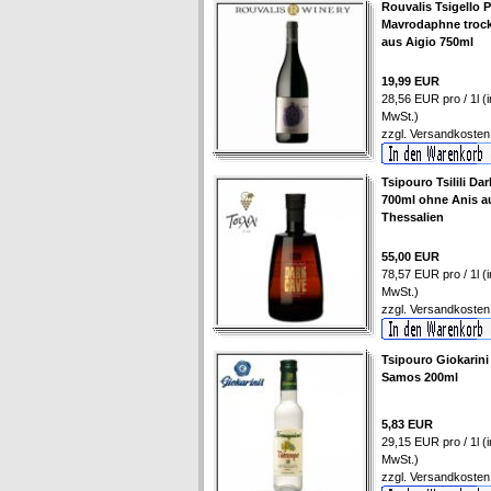
Rouvalis Tsigello 
Mavrodaphne troc
aus Aigio 750ml
19,99 EUR
28,56 EUR pro / 1l (i
MwSt.)
zzgl.
Versandkosten
Tsipouro Tsilili Da
700ml ohne Anis a
Thessalien
55,00 EUR
78,57 EUR pro / 1l (i
MwSt.)
zzgl.
Versandkosten
Tsipouro Giokarini
Samos 200ml
5,83 EUR
29,15 EUR pro / 1l (i
MwSt.)
zzgl.
Versandkosten