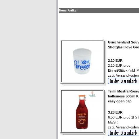
Neue Artikel
Griechenland Souv
Shotglas I love Gr
2,10 EUR
2,10 EUR pro /
Einheit/Stück (inkl. 
zzgl.
Versandkosten
Tsilili Mostra Rose
halbsuess 500ml K
easy open cap
3,28 EUR
6,56 EUR pro / 1l (ink
MwSt.)
zzgl.
Versandkosten