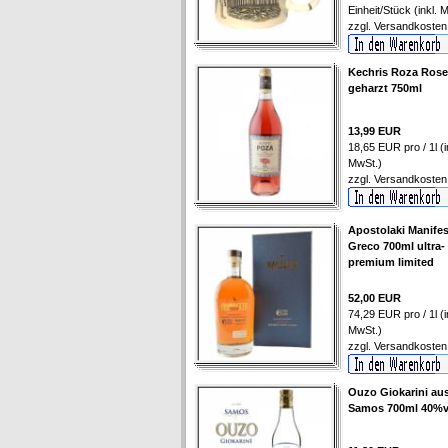
Einheit/Stück (inkl. 
zzgl.
Versandkosten
Kechris Roza Ros
geharzt 750ml
13,99 EUR
18,65 EUR pro / 1l (i
MwSt.)
zzgl.
Versandkosten
Apostolaki Manife
Greco 700ml ultra-
premium limited
52,00 EUR
74,29 EUR pro / 1l (i
MwSt.)
zzgl.
Versandkosten
Ouzo Giokarini au
Samos 700ml 40%v