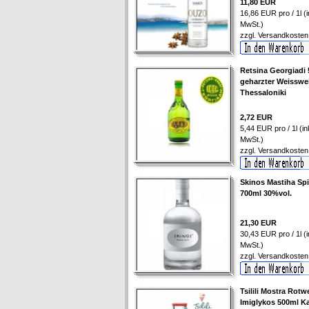
11,80 EUR
16,86 EUR pro / 1l (i
MwSt.)
zzgl.
Versandkosten
Retsina Georgiadi
geharzter Weisswe
Thessaloniki
2,72 EUR
5,44 EUR pro / 1l (ink
MwSt.)
zzgl.
Versandkosten
Skinos Mastiha Spi
700ml 30%vol.
21,30 EUR
30,43 EUR pro / 1l (i
MwSt.)
zzgl.
Versandkosten
Tsilili Mostra Rotw
Imiglykos 500ml Ka