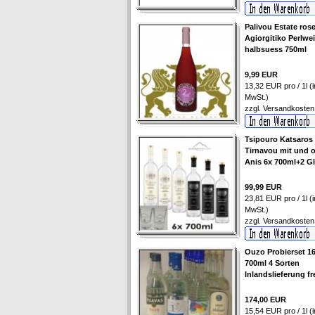
Palivou Estate ros
Agiorgitiko Perlwe
halbsuess 750ml
9,99 EUR
13,32 EUR pro / 1l (i
MwSt.)
zzgl.
Versandkosten
Tsipouro Katsaros
Tirnavou mit und 
Anis 6x 700ml+2 G
99,99 EUR
23,81 EUR pro / 1l (i
MwSt.)
zzgl.
Versandkosten
Ouzo Probierset 1
700ml 4 Sorten
Inlandslieferung fr
174,00 EUR
15,54 EUR pro / 1l (i