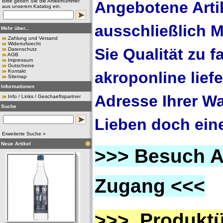
Bitte geben Sie die Artikelnummer
Angebotene Arti
aus unserem Katalog ein.
ausschließlich 
Mehr über...
Zahlung und Versand
Widerrufsrecht
Sie Qualität zu f
Datenschutz
AGB
Impressum
Gutscheine
Kontakt
akroponline lief
Sitemap
Informationen
Adresse Ihrer Wa
Info / Links / Geschaeftspartner
Suche
Lieben doch ein
Erweiterte Suche »
Neue Artikel
>>> Besuch 
Zugang <<<
>>> Produktü