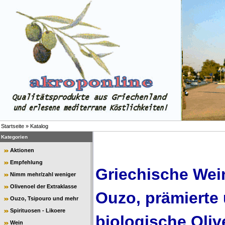
Startseite
»
Katalog
Kategorien
Aktionen
Empfehlung
Griechische Wein
Nimm mehr/zahl weniger
Olivenoel der Extraklasse
Ouzo, prämierte
Ouzo, Tsipouro und mehr
Spirituosen - Likoere
biologische Oliv
Wein