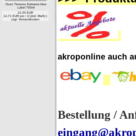
Ouzo Tirnavou Katsaros blue
Label 700ml
10,30 EUR
14,71 EUR pro / 1l (inkl. MwSt.)
zzgl.
Versandkosten
akroponline auch a
Bestellung / An
eingang@akrop