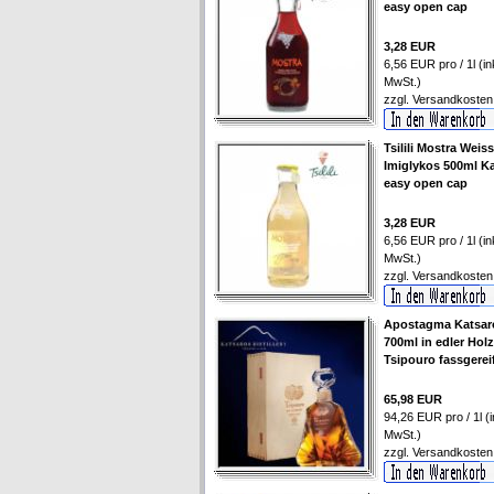
easy open cap
3,28 EUR
6,56 EUR pro / 1l (ink
MwSt.)
zzgl.
Versandkosten
Tsilili Mostra Weis
Imiglykos 500ml Ka
easy open cap
3,28 EUR
6,56 EUR pro / 1l (ink
MwSt.)
zzgl.
Versandkosten
Apostagma Katsar
700ml in edler Hol
Tsipouro fassgerei
65,98 EUR
94,26 EUR pro / 1l (i
MwSt.)
zzgl.
Versandkosten