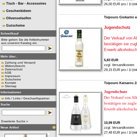
Tisch - Bar - Accessoires
26,00 EUR pro / 1l (in
Geschenkideen
Tsipouro Giokarini 
Olivenoelseifen
Gutscheine
Jugendschutz
Schnellkauf
Der Verkauf von Al
Bitte geben Sie die Artikelnummer
aus unserem Katalog ein.
bestätigen sie zug
Erwerb alkoholisc
Mehr über...
5,83 EUR
Zahlung und Versand
zzgl.
Versandkosten
Widerrufsrecht
Datenschutz
29,15 EUR pro / 1l (in
AGB
Impressum
Gutscheine
Kontakt
Tsipouro Katsaros 2x
Sitemap
Jugendschutz
Informationen
Der Verkauf von Alk
Info / Links / Geschaeftspartner
bestätigen sie zugl
Suche
Erwerb alkoholisch
Erweiterte Suche »
10,99 EUR
Neue Artikel
zzgl.
Versandkosten
27,48 EUR pro / 1l (in