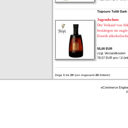
Tsipouro Tsilili Dar
Jugendschutz
Der Verkauf von Alk
bestätigen sie zugl
Erwerb alkoholisch
55,00 EUR
zzgl.
Versandkosten
78,57 EUR pro / 1l (in
Zeige
1
bis
20
(von insgesamt
26
Artikeln)
eCommerce Engin
P