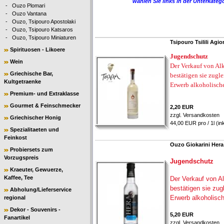
wählen Sie links in der Unterkatego
-
Ouzo Plomari
-
Ouzo Vantana
-
Ouzo, Tsipouro Apostolaki
-
Ouzo, Tsipouro Katsaros
-
Ouzo, Tsipouro Miniaturen
Tsipouro Tsilili Agi
Spirituosen - Likoere
Jugendschutz
Wein
Der Verkauf von Alk
Griechische Bar,
bestätigen sie zugl
Kultgetraenke
Erwerb alkoholisch
Premium- und Extraklasse
Gourmet & Feinschmecker
2,20 EUR
zzgl.
Versandkosten
Griechischer Honig
44,00 EUR pro / 1l (in
Spezialitaeten und
Feinkost
Ouzo Giokarini Her
Probiersets zum
Vorzugspreis
Jugendschutz
Kraeuter, Gewuerze,
Kaffee, Tee
Der Verkauf von Al
bestätigen sie zug
Abholung/Lieferservice
Erwerb alkoholisc
regional
Dekor - Souvenirs -
5,20 EUR
Fanartikel
zzgl.
Versandkosten