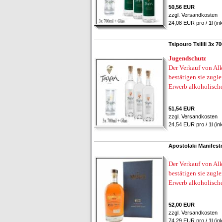
50,56 EUR
zzgl.
Versandkosten
24,08 EUR pro / 1l (in
Tsipouro Tsilili 3x 
Jugendschutz
Der Verkauf von Alk
bestätigen sie zugl
Erwerb alkoholisch
51,54 EUR
zzgl.
Versandkosten
24,54 EUR pro / 1l (in
Apostolaki Manifest
Der Verkauf von Alk
bestätigen sie zugl
Erwerb alkoholisch
52,00 EUR
zzgl.
Versandkosten
74,29 EUR pro / 1l (in