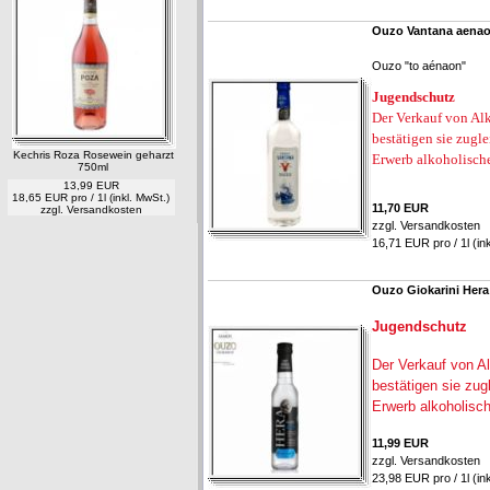
Ouzo Vantana aenao
Ouzo "to aénaon"
Jugendschutz
Der Verkauf von Alk
bestätigen sie zugl
Kechris Roza Rosewein geharzt
Erwerb alkoholisch
750ml
13,99 EUR
18,65 EUR pro / 1l (inkl. MwSt.)
11,70 EUR
zzgl.
Versandkosten
zzgl.
Versandkosten
16,71 EUR pro / 1l (in
Ouzo Giokarini Her
Jugendschutz
Der Verkauf von Al
bestätigen sie zug
Erwerb alkoholisc
11,99 EUR
zzgl.
Versandkosten
23,98 EUR pro / 1l (in