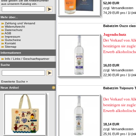
Bitte geben Sie die Artikelnummer
52,00 EUR
aus unserem Katalog ein.
zzgl.
Versandkosten
74,29 EUR pro / 1l (in
Mehr über...
Zahlung und Versand
Babatzim Ouzo class
Widerrufsrecht
Datenschutz
AGB
Jugendschutz
Impressum
Der Verkauf von Alk
Gutscheine
Kontakt
bestätigen sie zugl
Sitemap
Erwerb alkoholisch
Informationen
Info / Links / Geschaeftspartner
Suche
16,03 EUR
zzgl.
Versandkosten
22,90 EUR pro / 1l (in
Erweiterte Suche »
Neue Artikel
Babatzim Tsipouro T
Der Verkauf von Alk
bestätigen sie zugl
Erwerb alkoholisch
18,14 EUR
zzgl.
Versandkosten
25,91 EUR pro / 1l (in