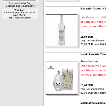
Souvenir Hellas Bag
Griechenland Tragetasche
Babatzim Tsipouro T
9,99 EUR
9,99 EUR pro / Einheit/Stück
(inkl. MwSt.)
Der Verkauf von Alk
zzgl.
Versandkosten
bestätigen sie zugl
Erwerb alkoholisch
18,69 EUR
zzgl.
Versandkosten
26,70 EUR pro / 1l (in
Haraki Patsakis Tsi
Jugendschutz
Der Verkauf von Alk
bestätigen sie zugl
Erwerb alkoholisch
16,48 EUR
zzgl.
Versandkosten
32,96 EUR pro / 1l (in
Malamatina Malama R