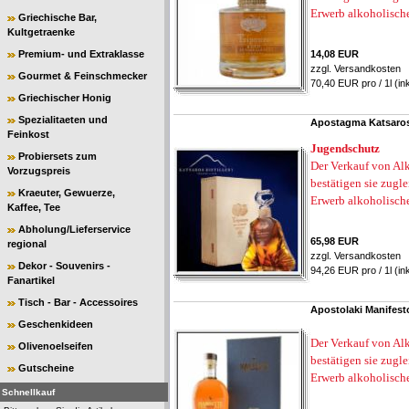
Erwerb alkoholisch
Griechische Bar,
Kultgetraenke
Premium- und Extraklasse
14,08 EUR
zzgl.
Versandkosten
Gourmet & Feinschmecker
70,40 EUR pro / 1l (in
Griechischer Honig
Spezialitaeten und
Apostagma Katsaros 
Feinkost
Jugendschutz
Probiersets zum
Der Verkauf von Alk
Vorzugspreis
bestätigen sie zugl
Kraeuter, Gewuerze,
Erwerb alkoholisch
Kaffee, Tee
Abholung/Lieferservice
65,98 EUR
regional
zzgl.
Versandkosten
Dekor - Souvenirs -
94,26 EUR pro / 1l (in
Fanartikel
Tisch - Bar - Accessoires
Apostolaki Manifest
Geschenkideen
Der Verkauf von Alk
Olivenoelseifen
bestätigen sie zugl
Gutscheine
Erwerb alkoholisch
Schnellkauf