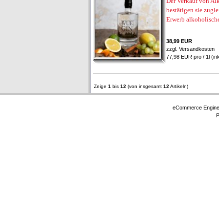
Der Verkauf von Alk
bestätigen sie zugl
Erwerb alkoholisch
38,99 EUR
zzgl.
Versandkosten
77,98 EUR pro / 1l (in
Zeige
1
bis
12
(von insgesamt
12
Artikeln)
eCommerce Engin
P