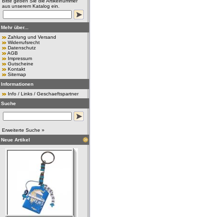
Bitte geben Sie die Artikelnummer
aus unserem Katalog ein.
Mehr über...
Zahlung und Versand
Widerrufsrecht
Datenschutz
AGB
Impressum
Gutscheine
Kontakt
Sitemap
Informationen
Info / Links / Geschaeftspartner
Suche
Erweiterte Suche »
Neue Artikel