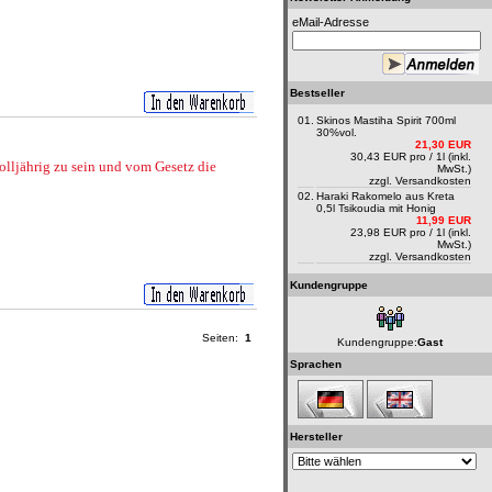
eMail-Adresse
Bestseller
01.
Skinos Mastiha Spirit 700ml
30%vol.
21,30 EUR
30,43 EUR pro / 1l (inkl.
volljährig zu sein und vom Gesetz die
MwSt.)
zzgl.
Versandkosten
02.
Haraki Rakomelo aus Kreta
0,5l Tsikoudia mit Honig
11,99 EUR
23,98 EUR pro / 1l (inkl.
MwSt.)
zzgl.
Versandkosten
Kundengruppe
Seiten:
1
Kundengruppe:
Gast
Sprachen
Hersteller