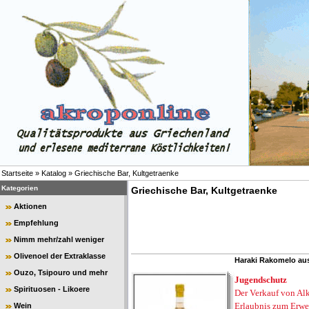
Startseite
»
Katalog
»
Griechische Bar, Kultgetraenke
Kategorien
Griechische Bar, Kultgetraenke
Aktionen
Empfehlung
Nimm mehr/zahl weniger
Olivenoel der Extraklasse
Haraki Rakomelo aus
Ouzo, Tsipouro und mehr
Jugendschutz
Spirituosen - Likoere
Der Verkauf von Alk
Erlaubnis zum Erwe
Wein