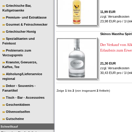
Griechische Bar,
Kultgetraenke
11,99 EUR
zzgl.
Versandkosten
Premium- und Extraklasse
23,98 EUR pro / 1l (in
Gourmet & Feinschmecker
Griechischer Honig
Skinos Mastiha Spiri
Spezialitaeten und
Feinkost
Der Verkauf von Alk
Erlaubnis zum Erwe
Probiersets zum
Vorzugspreis
Kraeuter, Gewuerze,
21,30 EUR
Kaffee, Tee
zzgl.
Versandkosten
30,43 EUR pro / 1l (in
Abholung/Lieferservice
regional
Dekor - Souvenirs -
Fanartikel
Zeige
1
bis
2
(von insgesamt
2
Artikeln)
Tisch - Bar - Accessoires
Geschenkideen
Olivenoelseifen
Gutscheine
Schnellkauf