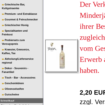
Der Ver
Griechische Bar,
Kultgetraenke
Minderjä
Premium- und Extraklasse
Gourmet & Feinschmecker
ihrer Be
Griechischer Honig
Spezialitaeten und
Feinkost
zugleich
Probiersets zum
Vorzugspreis
vom Ges
Kraeuter, Gewuerze,
Kaffee, Tee
Erwerb 
Abholung/Lieferservice
regional
haben.
Dekor - Souvenirs -
Fanartikel
Tisch - Bar - Accessoires
Geschenkideen
Olivenoelseifen
2,20 EU
Gutscheine
zzgl.
Ver
Schnellkauf