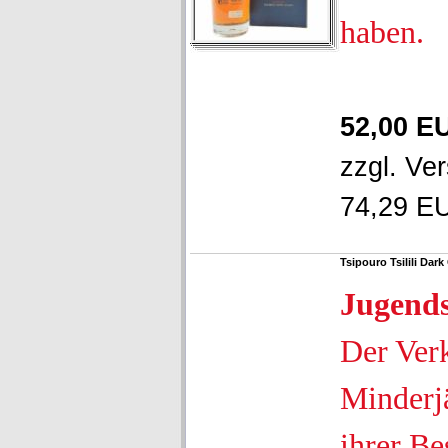
haben.
52,00 E
zzgl.
Ver
74,29 EU
Tsipouro Tsilili Dar
Jugend
Der Ver
Minderjä
ihrer Be