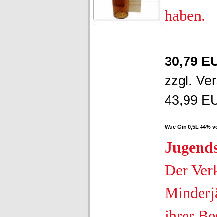
haben.
30,79 E
zzgl.
Ver
43,99 EU
Wue Gin 0,5L 44% vo
Jugend
Der Ver
Minderjä
ihrer Be