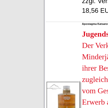
zzgl.
Ver
18,56 EU
Apostagma Katsaros
Jugend
Der Ver
Minderjä
ihrer Be
zugleich
vom Ges
Erwerb 