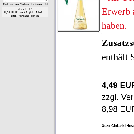
Malamatina Malama Retsina 0,5l
Erwerb 
4,49 EUR
8,98 EUR pro / 1l (inkl. MwSt.)
zzgl.
Versandkosten
haben.
Zusatzs
enthält 
4,49 EU
zzgl.
Ver
8,98 EUR 
Ouzo Giokarini Her