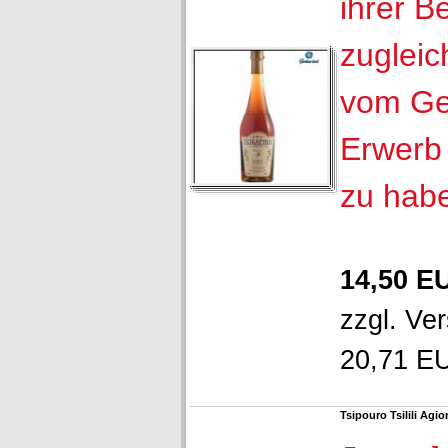
ihrer B
zugleic
vom Ge
Erwerb 
zu hab
14,50 E
zzgl.
Ver
20,71 EU
Tsipouro Tsilili Agi