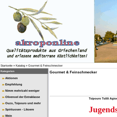
Startseite
»
Katalog
»
Gourmet & Feinschmecker
Kategorien
Gourmet & Feinschmecker
Aktionen
Empfehlung
Nimm mehr/zahl weniger
Olivenoel der Extraklasse
Tsipouro Tsilili Agi
Ouzo, Tsipouro und mehr
Jugend
Spirituosen - Likoere
Wein