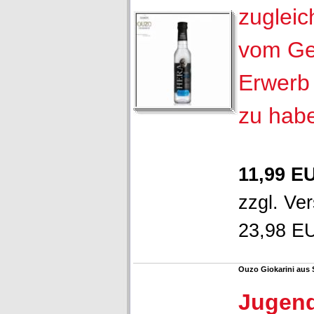
zugleic
vom Ge
Erwerb 
zu hab
11,99 E
zzgl.
Ver
23,98 EU
Ouzo Giokarini aus 
Jugen