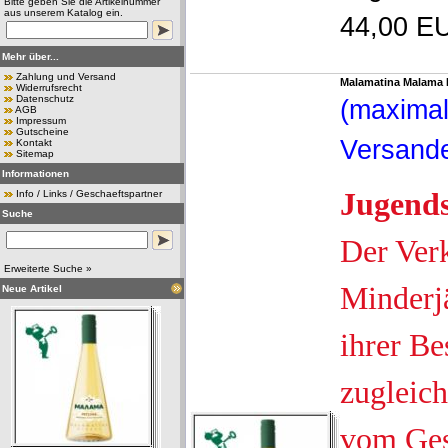
Bitte geben Sie die Artikelnummer
aus unserem Katalog ein.
44,00 EU
Mehr über...
Zahlung und Versand
Malamatina Malama R
Widerrufsrecht
Datenschutz
(maximal
AGB
Impressum
Gutscheine
Versande
Kontakt
Sitemap
Informationen
Jugend
Info / Links / Geschaeftspartner
Suche
Der Ver
Erweiterte Suche »
Minderjä
Neue Artikel
ihrer Be
zugleich
vom Ges