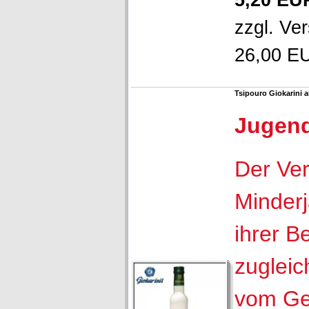
5,20 EU
zzgl.
Ver
26,00 EU
Tsipouro Giokarini 
Jugen
Der Ver
Minderj
ihrer B
zugleic
vom Ge