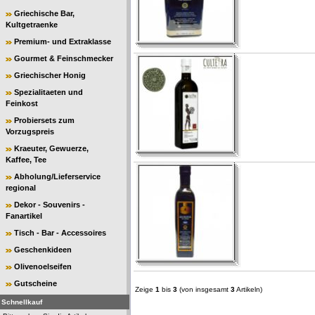
Griechische Bar,
Kultgetraenke
Premium- und Extraklasse
Gourmet & Feinschmecker
Griechischer Honig
Spezialitaeten und
Feinkost
Probiersets zum
Vorzugspreis
Kraeuter, Gewuerze,
Kaffee, Tee
Abholung/Lieferservice
regional
Dekor - Souvenirs -
Fanartikel
Tisch - Bar - Accessoires
Geschenkideen
Olivenoelseifen
Gutscheine
Zeige
1
bis
3
(von insgesamt
3
Artikeln)
Schnellkauf