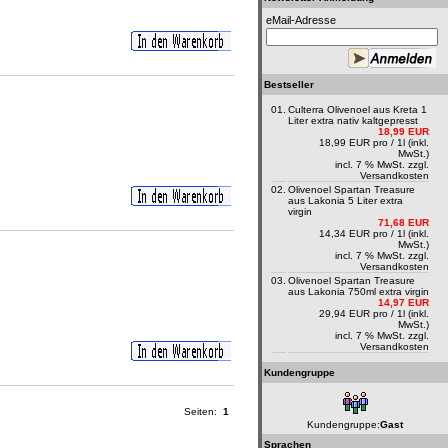
eMail-Adresse
Bestseller
01.
Culterra Olivenoel aus Kreta 1
Liter extra nativ kaltgepresst
18,99 EUR
18,99 EUR pro / 1l (inkl.
MwSt.)
incl. 7 % MwSt. zzgl.
Versandkosten
02.
Olivenoel Spartan Treasure
aus Lakonia 5 Liter extra
virgin
71,68 EUR
14,34 EUR pro / 1l (inkl.
MwSt.)
incl. 7 % MwSt. zzgl.
Versandkosten
03.
Olivenoel Spartan Treasure
aus Lakonia 750ml extra virgin
14,97 EUR
29,94 EUR pro / 1l (inkl.
MwSt.)
incl. 7 % MwSt. zzgl.
Versandkosten
Kundengruppe
Seiten:
1
Kundengruppe:
Gast
Sprachen