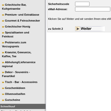
Sicherheitscode
Griechische Bar,
Kultgetraenke
eMail-Adresse:
Premium- und Extraklasse
Klicken Sie auf Weiter und wir senden Ihnen eine eMa
Gourmet & Feinschmecker
Griechischer Honig
zu Schritt 2
Spezialitaeten und
Feinkost
Probiersets zum
Vorzugspreis
Kraeuter, Gewuerze,
Kaffee, Tee
Abholung/Lieferservice
regional
Dekor - Souvenirs -
Fanartikel
Tisch - Bar - Accessoires
Geschenkideen
Olivenoelseifen
Gutscheine
Schnellkauf