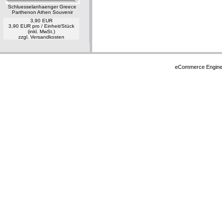
Schluesselanhaenger Greece
Parthenon Athen Souvenir
3,90 EUR
3,90 EUR pro / Einheit/Stück
(inkl. MwSt.)
zzgl.
Versandkosten
eCommerce Engin