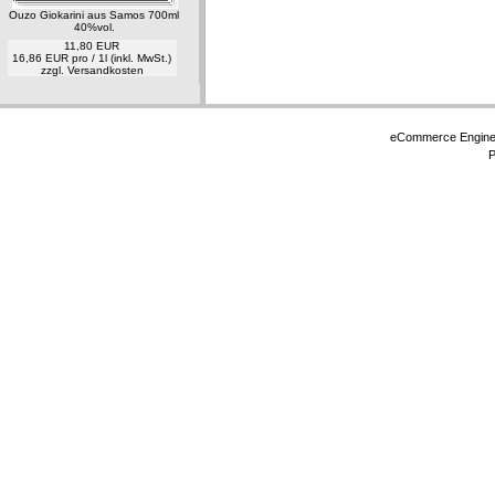
Ouzo Giokarini aus Samos 700ml
40%vol.
11,80 EUR
16,86 EUR pro / 1l (inkl. MwSt.)
zzgl.
Versandkosten
eCommerce Engin
P