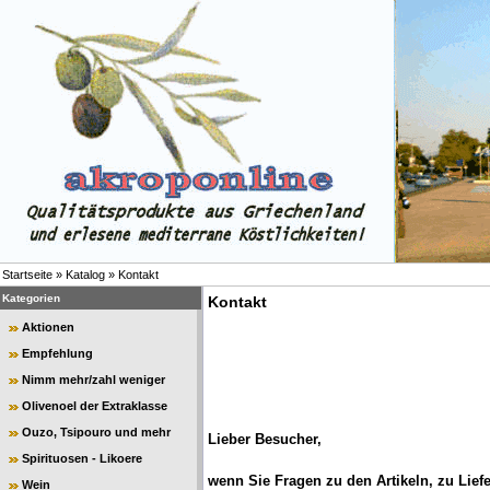
Startseite
»
Katalog
»
Kontakt
Kategorien
Kontakt
Aktionen
Empfehlung
Nimm mehr/zahl weniger
Olivenoel der Extraklasse
Ouzo, Tsipouro und mehr
Lieber Besucher,
Spirituosen - Likoere
wenn Sie Fragen zu den Artikeln, zu Lie
Wein