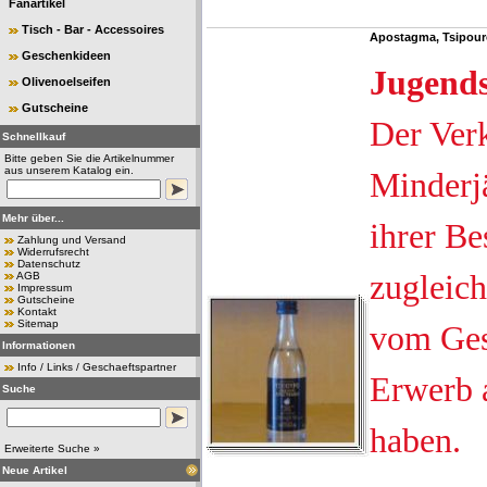
Fanartikel
Tisch - Bar - Accessoires
Apostagma, Tsipouro
Geschenkideen
Jugend
Olivenoelseifen
Gutscheine
Der Ver
Schnellkauf
Bitte geben Sie die Artikelnummer
aus unserem Katalog ein.
Minderjä
Mehr über...
ihrer Be
Zahlung und Versand
Widerrufsrecht
Datenschutz
zugleich
AGB
Impressum
Gutscheine
Kontakt
Sitemap
vom Ges
Informationen
Info / Links / Geschaeftspartner
Erwerb 
Suche
haben.
Erweiterte Suche »
Neue Artikel