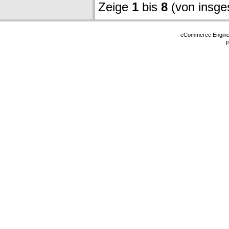
Zeige
1
bis
8
(von insg
eCommerce Engin
P