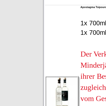
Apostagma Tsipouro
1x 700ml
1x 700ml
Der Ver
Minderjä
ihrer Be
zugleich
vom Ges