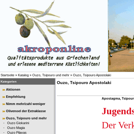
Startseite
»
Katalog
»
Ouzo, Tsipouro und mehr
»
Ouzo, Tsipouro Apostolaki
Kategorien
Ouzo, Tsipouro Apostolaki
Aktionen
Empfehlung
Apostagma, Tsipouro
Nimm mehr/zahl weniger
Jugend
Olivenoel der Extraklasse
Ouzo, Tsipouro und mehr
Der Ver
-
Ouzo Giokarini
-
Ouzo Magia
-
Ouzo Pilavas