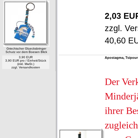
2,03 EU
zzgl.
Ver
40,60 EU
Griechischer Gluecksbringer
Schutz vor dem Boesen Blick
3,90 EUR
Apostagma, Tsipour
3,90 EUR pro / Einheit/Stück
(inkl. MwSt.)
zzgl.
Versandkosten
Der Ver
Minderjä
ihrer Be
zugleich