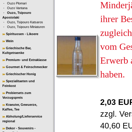
Minderjä
-
Ouzo Plomari
-
Ouzo Vantana
-
Ouzo, Tsipouro
ihrer Be
Apostolaki
-
Ouzo, Tsipouro Katsaros
-
Ouzo, Tsipouro Miniaturen
zugleich
Spirituosen - Likoere
Wein
vom Ges
Griechische Bar,
Kultgetraenke
Erwerb 
Premium- und Extraklasse
Gourmet & Feinschmecker
haben.
Griechischer Honig
Spezialitaeten und
Feinkost
Probiersets zum
Vorzugspreis
2,03 EU
Kraeuter, Gewuerze,
Kaffee, Tee
zzgl.
Ver
Abholung/Lieferservice
regional
40,60 EU
Dekor - Souvenirs -